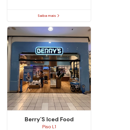
Saiba mais
Berry´s Iced Food
Piso
L1