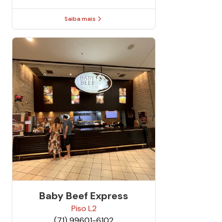
Saiba mais
Baby Beef Express
Piso
L2
(71) 99601-6102