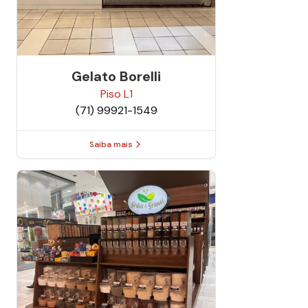
Gelato Borelli
Piso
L1
(71) 99921-1549
Saiba mais