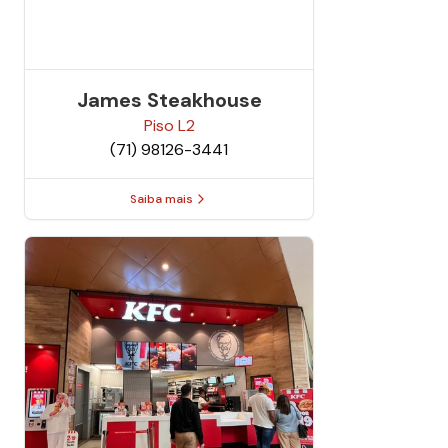
James Steakhouse
Piso
L2
(71) 98126-3441
Saiba mais