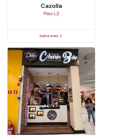
Cazolla
Piso
L2
Saiba mais