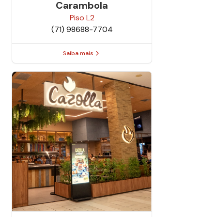
Carambola
Piso
L2
(71) 98688-7704
Saiba mais