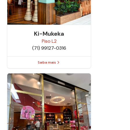
Ki-Mukeka
Piso
L2
(71) 99127-0316
Saiba mais