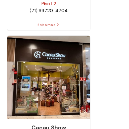
Piso
L2
(71) 99720-4704
Saiba mais
Cacau Show