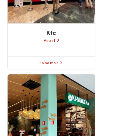
Kfc
Piso
L2
Saiba mais