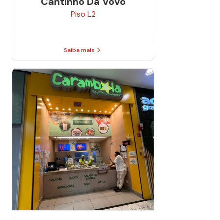
Cantinho Da Vovó
Piso
L2
Saiba mais