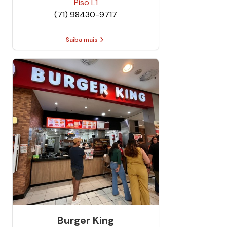
Piso
L1
(71) 98430-9717
Saiba mais
Burger King