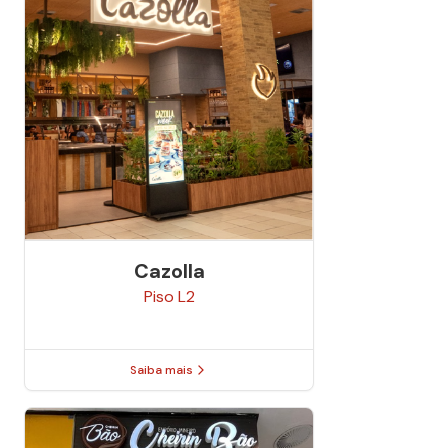
Cazolla
Piso
L2
Saiba mais