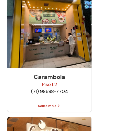
Carambola
Piso
L2
(71) 98688-7704
Saiba mais