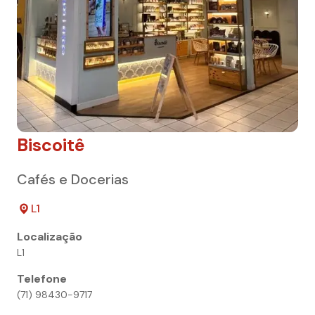
Biscoitê
Cafés e Docerias
L1
Localização
L1
Telefone
(71) 98430-9717