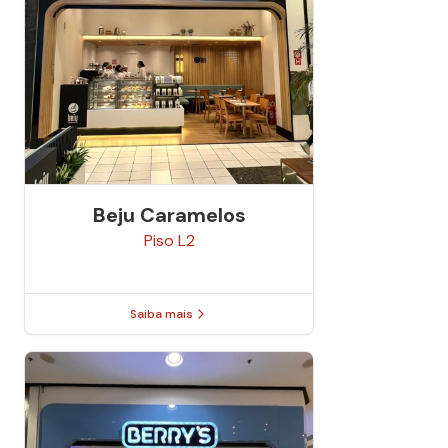
Beju Caramelos
Piso
L2
Saiba mais