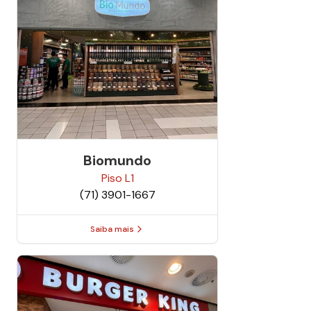
Biomundo
Piso
L1
(71) 3901-1667
Saiba mais