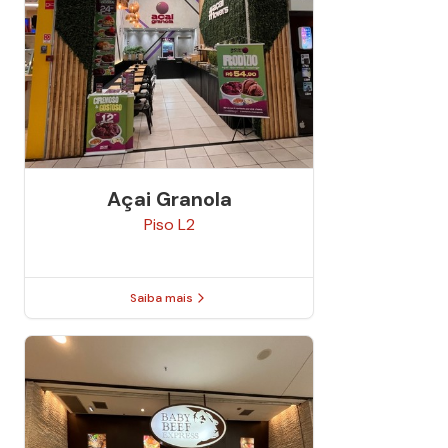
Açai Granola
Piso
L2
Saiba mais