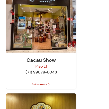
Cacau Show
Piso
L1
(71) 99678-6043
Saiba mais