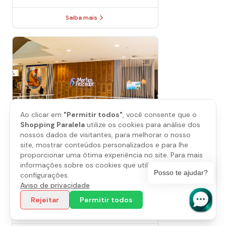
Saiba mais
Ao clicar em
"Permitir todos"
, você consente que o
Shopping Paralela
utilize os cookies para análise dos
nossos dados de visitantes, para melhorar o nosso
site, mostrar conteúdos personalizados e para lhe
proporcionar uma ótima experiência no site. Para mais
informações sobre os cookies que utilizamos, abra as
Posso te ajudar?
configurações.
Martim Pescador
Aviso de privacidade
Piso
L2
Rejeitar
Permitir todos
(71) 3838-7879