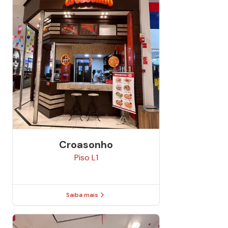
Croasonho
Piso
L1
Saiba mais