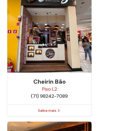
Cheirin Bão
Piso
L2
(71) 98242-7089
Saiba mais