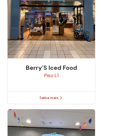
Berry´s Iced Food
Piso
L1
Saiba mais