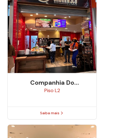
Companhia Do
Churrasco
Piso
L2
Saiba mais