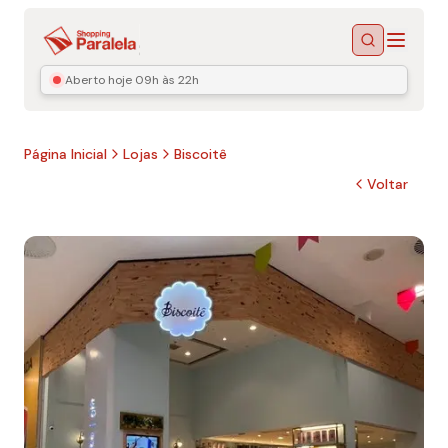
Menu
Buscar
Aberto hoje
09h às 22h
Página Inicial
Lojas
Biscoitê
Voltar