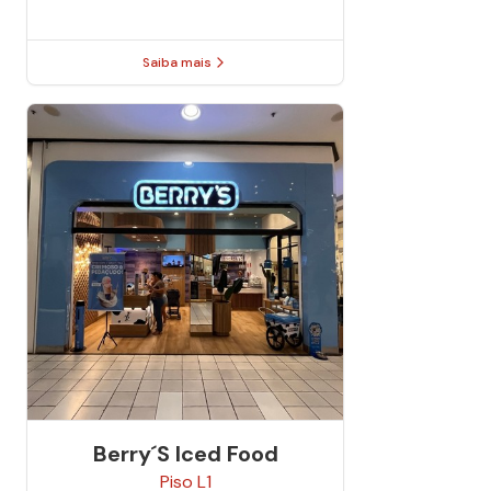
Saiba mais
Berry´s Iced Food
Piso
L1