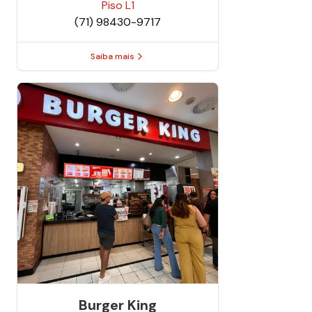
Piso
L1
(71) 98430-9717
Saiba mais
Burger King