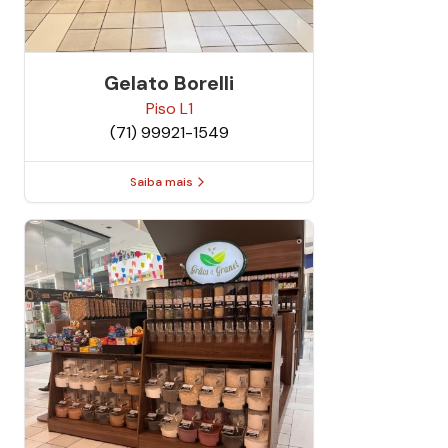
Gelato Borelli
Piso
L1
(71) 99921-1549
Saiba mais