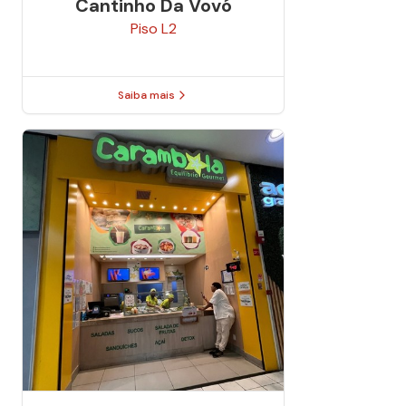
Cantinho Da Vovó
Piso
L2
Saiba mais