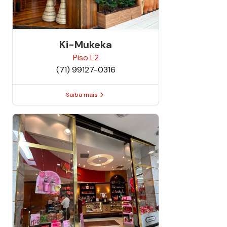
Ki-Mukeka
Piso
L2
(71) 99127-0316
Saiba mais