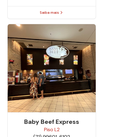
Saiba mais
Baby Beef Express
Piso
L2
(71) 99601-6102