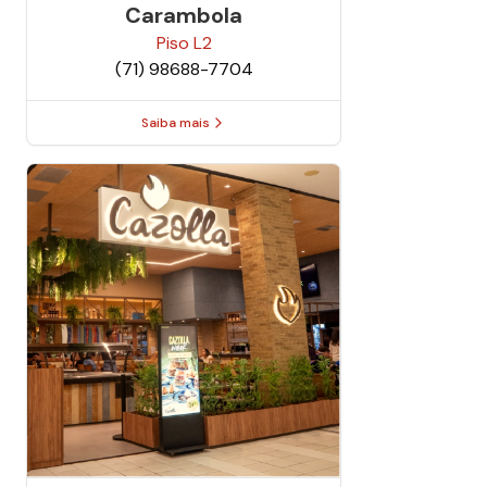
Carambola
Piso
L2
(71) 98688-7704
Saiba mais