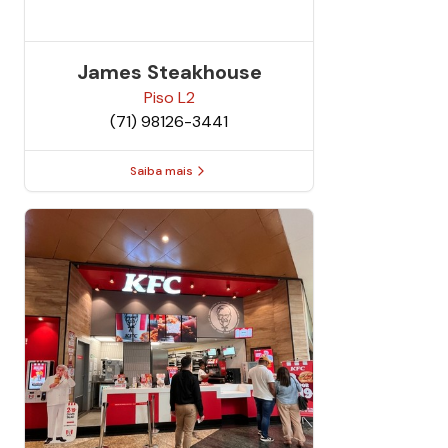
James Steakhouse
Piso
L2
(71) 98126-3441
Saiba mais