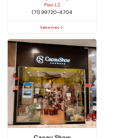
Piso
L2
(71) 99720-4704
Saiba mais
Cacau Show