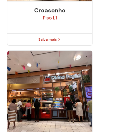
Croasonho
Piso
L1
Saiba mais