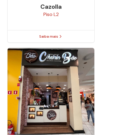
Cazolla
Piso
L2
Saiba mais