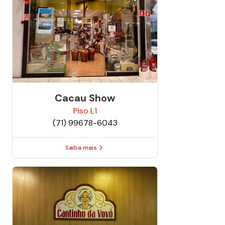
Cacau Show
Piso
L1
(71) 99678-6043
Saiba mais