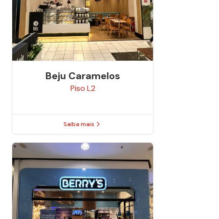
Beju Caramelos
Piso
L2
Saiba mais