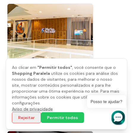
Ao clicar em
"Permitir todos"
, você consente que o
Shopping Paralela
utilize os cookies para análise dos
nossos dados de visitantes, para melhorar o nosso
site, mostrar conteúdos personalizados e para lhe
Martim Pescador
proporcionar uma ótima experiência no site. Para mais
informações sobre os cookies que utilizamos, abra as
Piso
L2
Posso te ajudar?
configurações.
(71) 3838-7879
Aviso de privacidade
Rejeitar
Permitir todos
Saiba mais