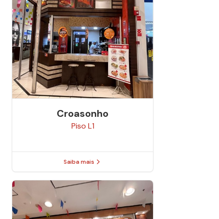
Croasonho
Piso
L1
Saiba mais