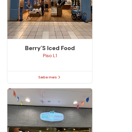
Berry´s Iced Food
Piso
L1
Saiba mais