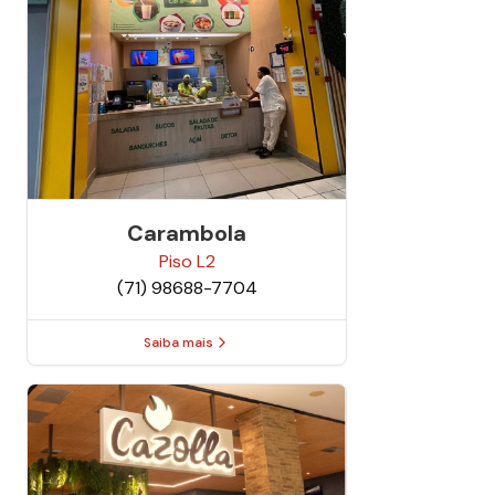
Carambola
Piso
L2
(71) 98688-7704
Saiba mais