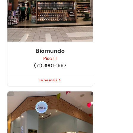
Biomundo
Piso
L1
(71) 3901-1667
Saiba mais