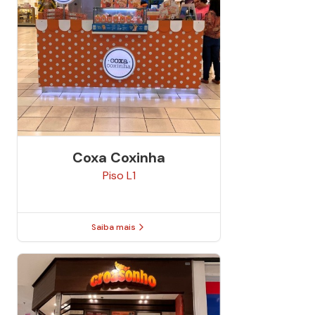
Coxa Coxinha
Piso
L1
Saiba mais