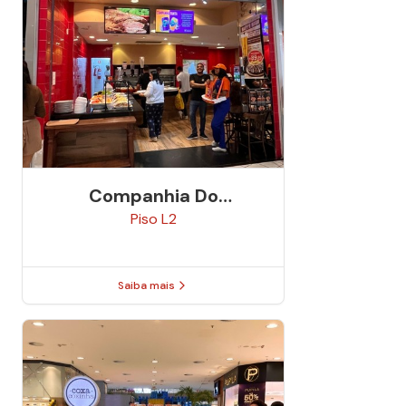
Companhia Do
Churrasco
Piso
L2
Saiba mais