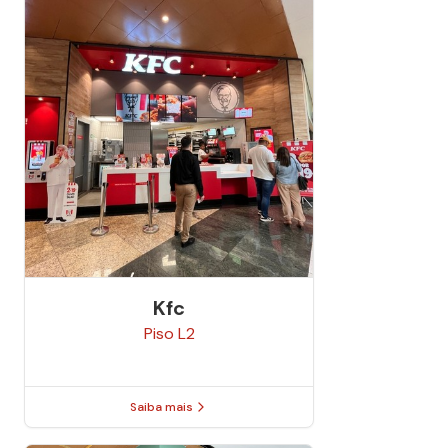
Kfc
Piso
L2
Saiba mais