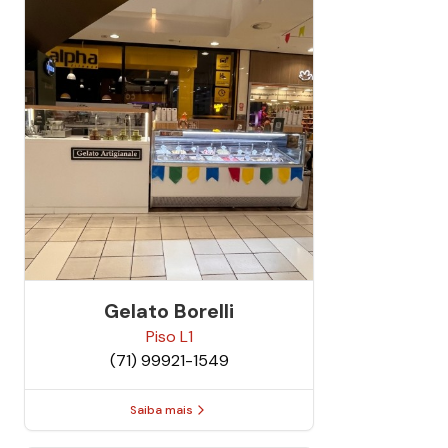
Gelato Borelli
Piso
L1
(71) 99921-1549
Saiba mais