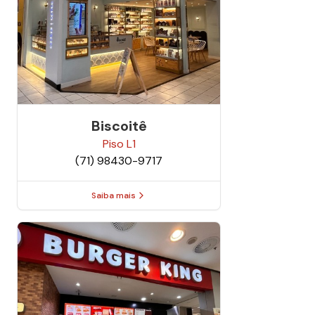
Biscoitê
Piso
L1
(71) 98430-9717
Saiba mais