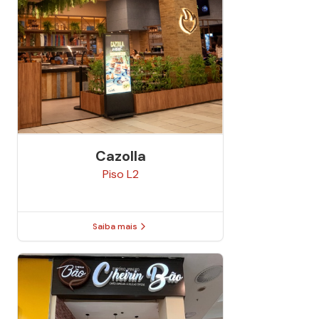
Cazolla
Piso
L2
Saiba mais