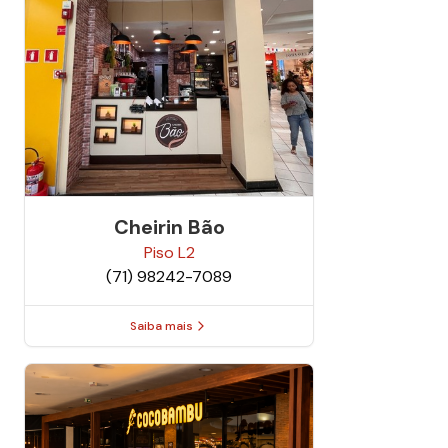
Cheirin Bão
Piso
L2
(71) 98242-7089
Saiba mais