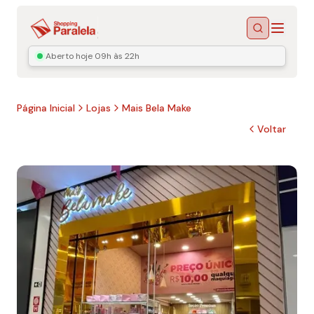
Menu
Buscar
Aberto hoje
09h às 22h
Página Inicial
Lojas
Mais Bela Make
Voltar