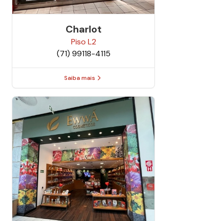
Charlot
Piso
L2
(71) 99118-4115
Saiba mais