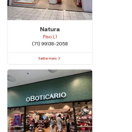
Natura
Piso
L1
(71) 99138-2058
Saiba mais