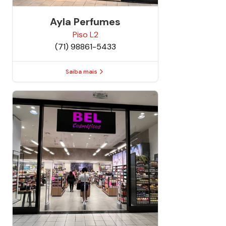
Ayla Perfumes
Piso
L2
(71) 98861-5433
Saiba mais