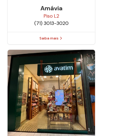
Amávia
Piso
L2
(71) 3013-3020
Saiba mais