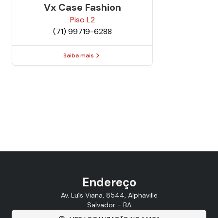
Vx Case Fashion
Piso
L2
(71) 99719-6288
Saiba mais
Endereço
Av. Luís Viana, 8544, Alphaville
Salvador - BA