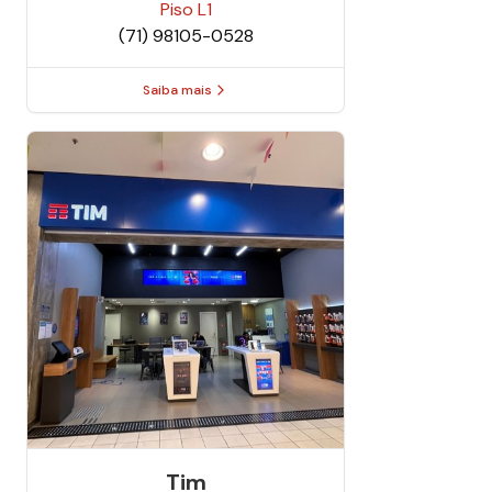
Piso
L1
(71) 98105-0528
Saiba mais
Tim