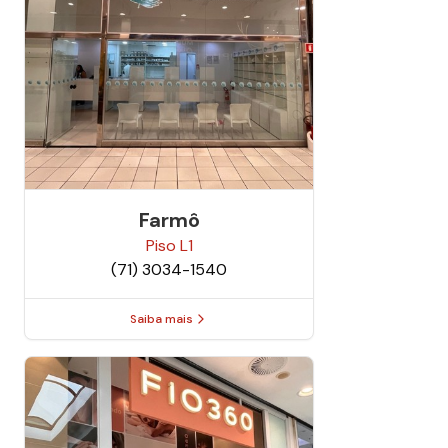
Farmô
Piso
L1
(71) 3034-1540
Saiba mais