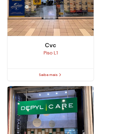
Cvc
Piso
L1
Saiba mais