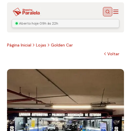
Menu
Buscar
Aberto hoje
09h às 22h
Página Inicial
Lojas
Golden Car
Voltar