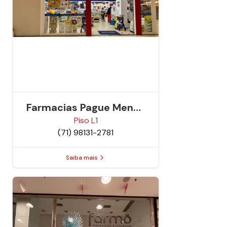
Farmacias Pague Menos
C109
Piso
L1
(71) 98131-2781
Saiba mais