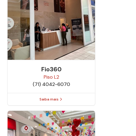
Fio360
Piso
L2
(71) 4042-6070
Saiba mais