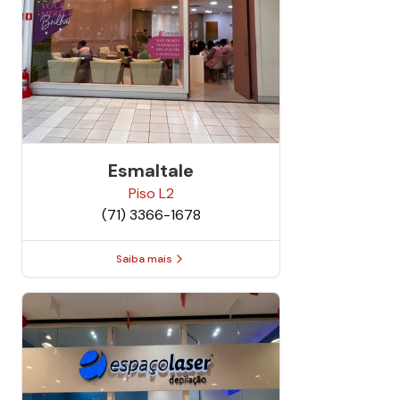
Esmaltale
Piso
L2
(71) 3366-1678
Saiba mais