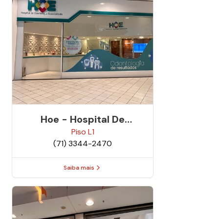
Hoe - Hospital De
Odontologia
Piso
L1
(71) 3344-2470
Especializada
Saiba mais