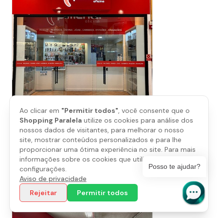
Ao clicar em
"Permitir todos"
, você consente que o
Shopping Paralela
utilize os cookies para análise dos
Pimenta Oficina
nossos dados de visitantes, para melhorar o nosso
site, mostrar conteúdos personalizados e para lhe
Piso
L1
proporcionar uma ótima experiência no site. Para mais
(71) 3035-6666
informações sobre os cookies que utilizamos, abra as
Posso te ajudar?
configurações.
Aviso de privacidade
Saiba mais
Rejeitar
Permitir todos