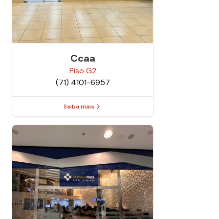
Ccaa
Piso
G2
(71) 4101-6957
Saiba mais