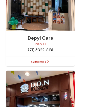
Depyl Care
Piso
L1
(71) 3022-8181
Saiba mais