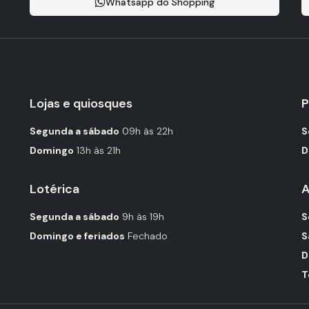
Whatsapp do Shopping
Lojas e quiosques
P
Segunda a sábado
09h às 22h
S
Domingo
13h às 21h
D
Lotérica
A
Segunda a sábado
9h às 19h
S
Domingo e feriados
Fechado
S
D
T