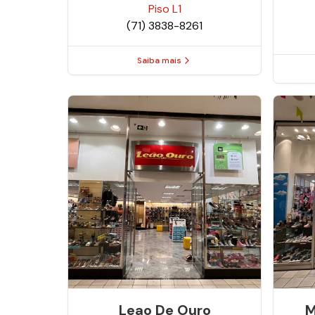
Piso
L1
(71) 3838-8261
Saiba mais
Leao De Ouro
M