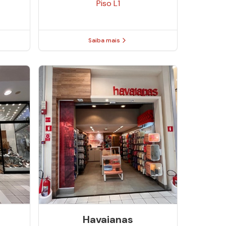
Piso
L1
Saiba mais
Havaianas