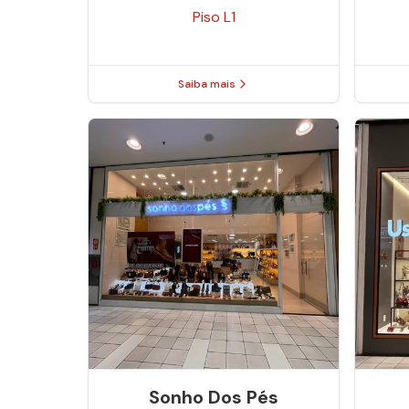
Piso
L1
Saiba mais
Sonho Dos Pés