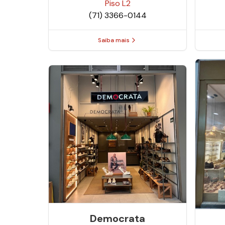
Piso
L2
(71) 3366-0144
Saiba mais
Democrata