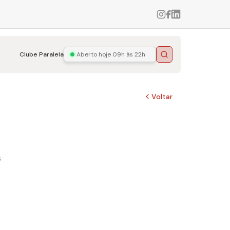
Clube Paralela
Aberto hoje
09h às 22h
Buscar
Voltar
s