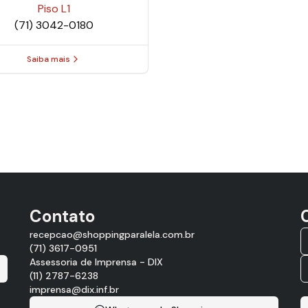
Piso
L1
(71) 3042-0180
Saiba mais
Contato
recepcao@shoppingparalela.com.br
(71) 3617-0951
Assessoria de Imprensa - DIX
(11) 2787-6238
imprensa@dix.inf.br