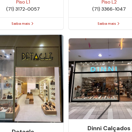
Piso
L1
Piso
L2
(71) 3172-0057
(71) 3366-1047
Saiba mais
Saiba mais
Dinni Calçados
Detagle