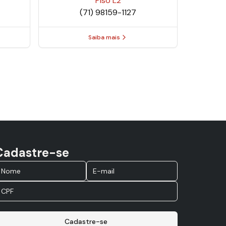
Piso
L2
(71) 98159-1127
Saiba mais
Cadastre-se
Cadastre-se