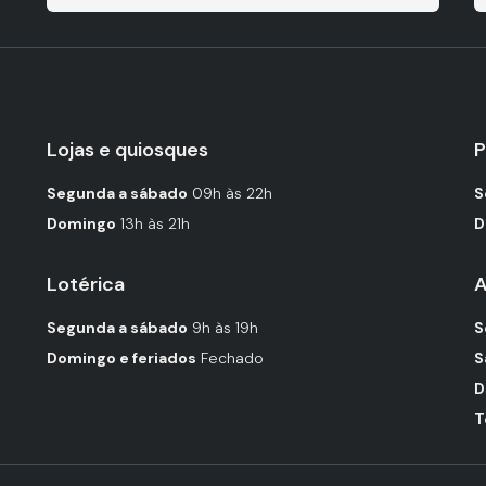
Lojas e quiosques
P
Segunda a sábado
09h às 22h
S
Domingo
13h às 21h
D
Lotérica
A
Segunda a sábado
9h às 19h
S
Domingo e feriados
Fechado
S
D
T