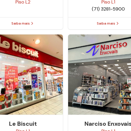
Piso
L2
Piso
L1
(71) 3281-5900
Saiba mais
Saiba mais
Le Biscuit
Narciso Enxovai