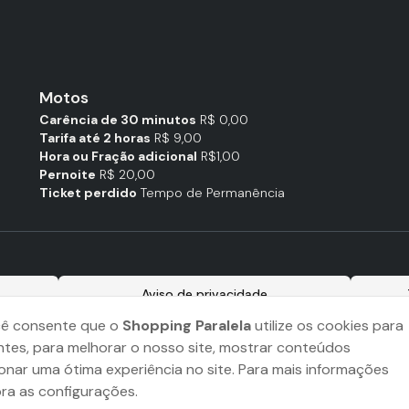
Motos
Carência de 30 minutos
R$ 0,00
Tarifa até 2 horas
R$ 9,00
Hora ou Fração adicional
R$1,00
Pernoite
R$ 20,00
Ticket perdido
Tempo de Permanência
Aviso de privacidade
cê consente que o
Shopping Paralela
utilize os cookies para
ntes, para melhorar o nosso site, mostrar conteúdos
onar uma ótima experiência no site. Para mais informações
bra as configurações.