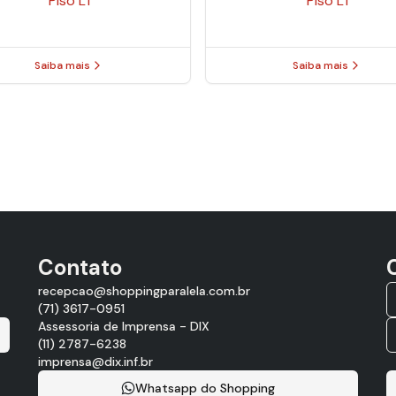
Piso
L1
Piso
L1
Saiba mais
Saiba mais
Contato
recepcao@shoppingparalela.com.br
(71) 3617-0951
Assessoria de Imprensa - DIX
(11) 2787-6238
imprensa@dix.inf.br
Whatsapp do Shopping