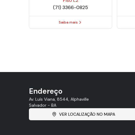
Piso
L2
(71) 3366-0825
Saiba mais
Endereço
Av. Luís Viana, 8544, Alphaville
Salvador - BA
VER LOCALIZAÇÃO NO MAPA