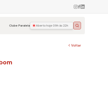
Clube Paralela
Aberto hoje
09h às 22h
Buscar
Voltar
obom