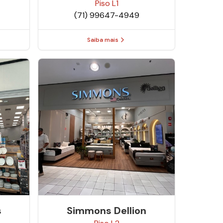
Piso
L1
(71) 99647-4949
Saiba mais
s
Simmons Dellion