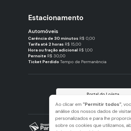
Estacionamento
Automóveis
Carência de 30 minutos
R$ 0,00
Tarifa até 2 horas
R$ 15,00
Hora ou fração adicional
R$ 1,00
Pernoite
R$ 30,00
Ticket Perdido
Tempo de Permanência
Portal do Lojista
Ao clicar em
"Permitir todos"
, vo
análise dos nossos dados de visita
personalizados e para lhe proporci
sobre os cookies que utilizamos, a