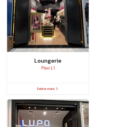
Loungerie
Piso
L1
Saiba mais