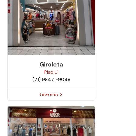
Giroleta
Piso
L1
(71) 98471-9048
Saiba mais