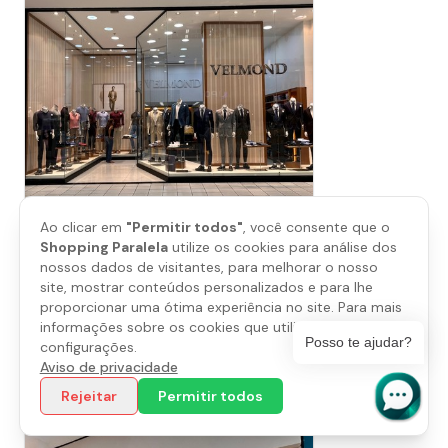
Ao clicar em
"Permitir todos"
, você consente que o
Shopping Paralela
utilize os cookies para análise dos
nossos dados de visitantes, para melhorar o nosso
Velmond
site, mostrar conteúdos personalizados e para lhe
Piso
L1
proporcionar uma ótima experiência no site. Para mais
(71) 3360-6427
informações sobre os cookies que utilizamos, abra as
Posso te ajudar?
configurações.
Aviso de privacidade
Saiba mais
Rejeitar
Permitir todos