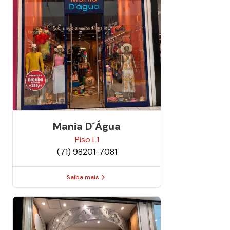
Mania D´água
Piso
L1
(71) 98201-7081
Saiba mais