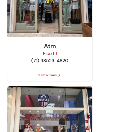
Atm
Piso
L1
(71) 98523-4820
Saiba mais