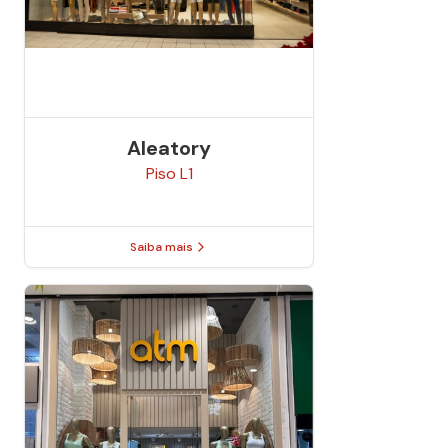
Aleatory
Piso
L1
Saiba mais