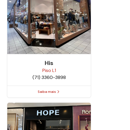
His
Piso
L1
(71) 3360-3898
Saiba mais