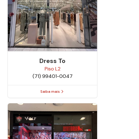
Dress To
Piso
L2
(71) 99401-0047
Saiba mais