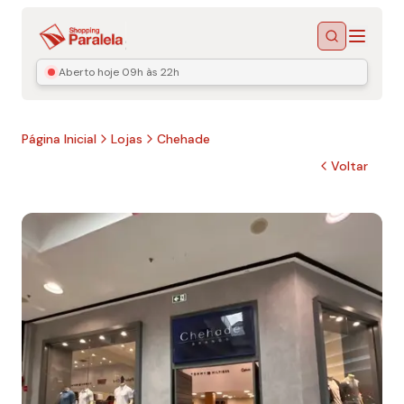
Menu
Buscar
Aberto hoje
09h às 22h
Página Inicial
Lojas
Chehade
Voltar