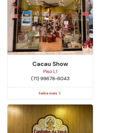
Cacau Show
Piso
L1
(71) 99678-6043
Saiba mais