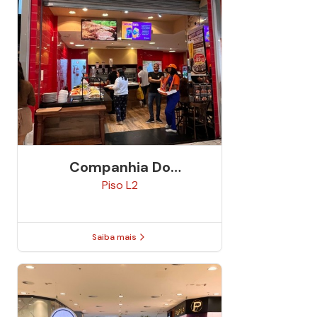
Companhia Do
Churrasco
Piso
L2
Saiba mais