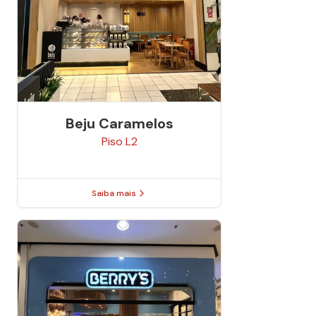
Beju Caramelos
Piso
L2
Saiba mais