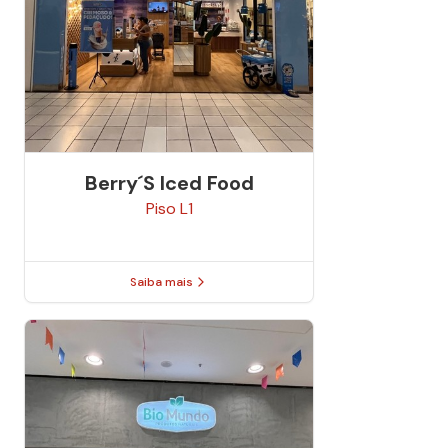
Berry´s Iced Food
Piso
L1
Saiba mais