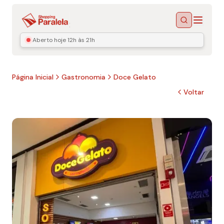
Menu
Buscar
Aberto hoje
12h às 21h
Página Inicial
Gastronomia
Doce Gelato
Voltar