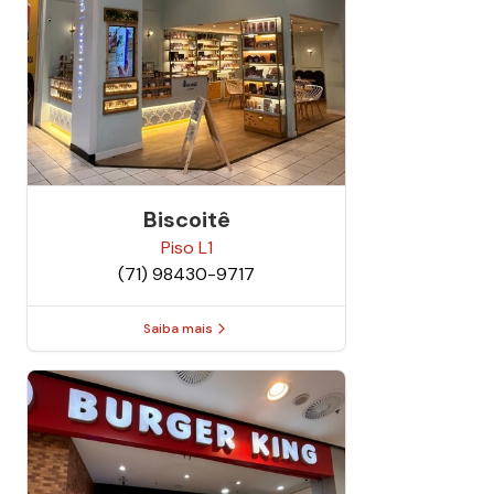
Biscoitê
Piso
L1
(71) 98430-9717
Saiba mais