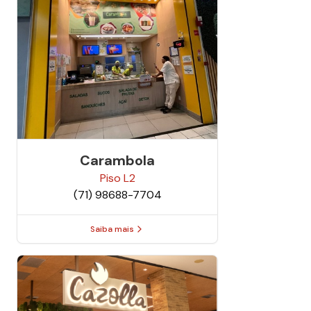
Carambola
Piso
L2
(71) 98688-7704
Saiba mais