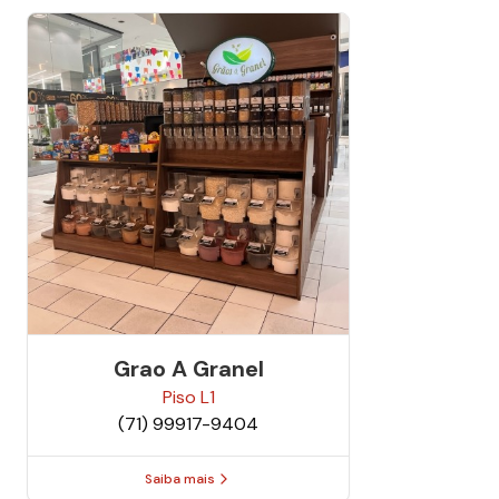
Grao A Granel
Piso
L1
(71) 99917-9404
Saiba mais