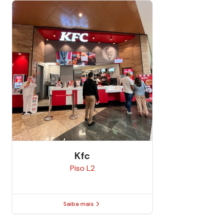
Kfc
Piso
L2
Saiba mais