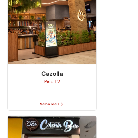
Cazolla
Piso
L2
Saiba mais