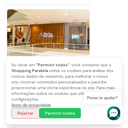
Ao clicar em
"Permitir todos"
, você consente que o
Shopping Paralela
utilize os cookies para análise dos
nossos dados de visitantes, para melhorar o nosso
site, mostrar conteúdos personalizados e para lhe
proporcionar uma ótima experiência no site. Para mais
Martim Pescador
informações sobre os cookies que utilizamos, abra as
Posso te ajudar?
configurações.
Piso
L2
Aviso de privacidade
(71) 3838-7879
Rejeitar
Permitir todos
Saiba mais