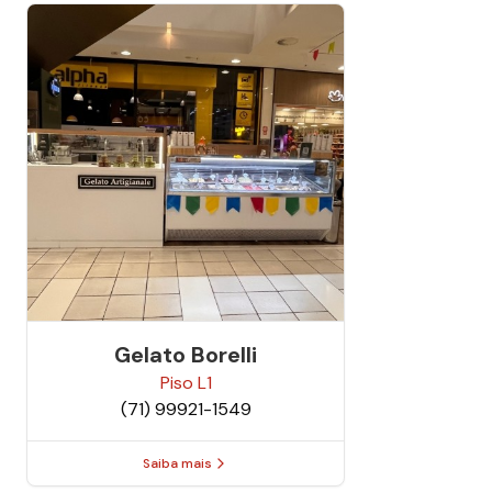
Gelato Borelli
Piso
L1
(71) 99921-1549
Saiba mais