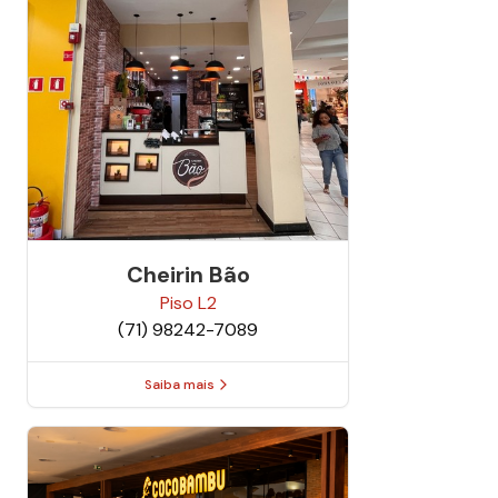
Cheirin Bão
Piso
L2
(71) 98242-7089
Saiba mais