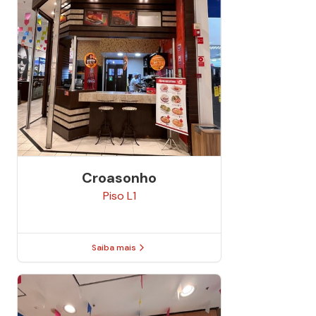
Croasonho
Piso
L1
Saiba mais