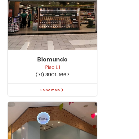
Biomundo
Piso
L1
(71) 3901-1667
Saiba mais